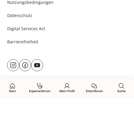
Nutzungsbedingungen
Datenschutz
Digital Services Act
Barrierefreiheit
Besuche
@rund.ums.baby
facebook.com/rundumsbaby.de
youtube.com/@rundumsbaby_
uns
auf:
Start
Expertenforum
Mein Profil
Elternforum
Suche
Öffne Privacy-Manager