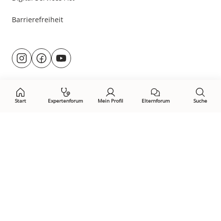
Barrierefreiheit
Besuche
@rund.ums.baby
facebook.com/rundumsbaby.de
youtube.com/@rundumsbaby_
uns
auf:
Start
Expertenforum
Mein Profil
Elternforum
Suche
Öffne Privacy-Manager