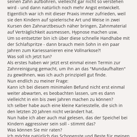
seinen Zahn aufbohren, vielleicht gar nicht so verstehen
wird - und dann natürlich noch mehr Angst entwickelt.
Eigentlich war ich mit dieser Praxis immer zufrieden, weil
sie den Kindern auf spielerische Art und Weise in zwei
Kursen den Zahnarztbesuch näher bringen, Zahnmaterial
auf Verträglichkeit ausmessen, Hypnose machen usw.
Um so entsetzter bin ich über diese schnelle Handhabe mit
der Schlafspritze - dann brauch mein Sohn in ein paar
Jahren zum Kariessanieren eine Vollnarkose?!
Was soll ich jetzt tun?
Als erstes haben wir jetzt erst einmal einen Termin zur
Zahnreinigung gemacht, um ihn an das "Mundaufhalten"
zu gewöhnen, was ich auch prinzipiell gut finde.
Nun endlich zu meiner Frage:
Kann ich bei diesem minimalen Befund nicht erst einmal
weiter abwarten, es beobachten lassen, um es dann
vielleicht in ein bis zwei Jahren machen zu können?
Ich selber habe auch eine kleine Kariesstelle, die sich in
den letzten 20 Jahren nicht verändert hat.
Nun habe ich aber auch mal gelesen, das der Speichel bei
Kindern aggressiver sein soll - stimmt das?
Was können Sie mir raten?
Ich möchte natürlich das Schonenste und Beste für meinen