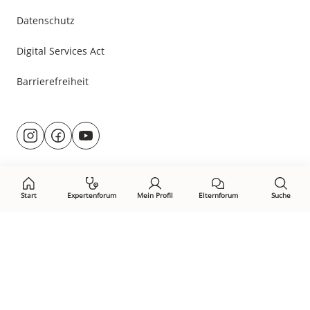
Datenschutz
Digital Services Act
Barrierefreiheit
Besuche
@rund.ums.baby
facebook.com/rundumsbaby.de
youtube.com/@rundumsbaby_
uns
auf:
Start
Expertenforum
Mein Profil
Elternforum
Suche
Öffne Privacy-Manager