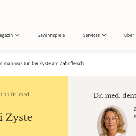
agazin
Gewinnspiele
Services
Über 
n man was tun bei Zyste am Zahnfleisch
t an Dr. med.
Dr. med. den
Z
i Zyste