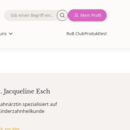
Fulltext
Mein Profil
search
uns
RuB Club
Produkttest
t.
Jacqueline
Esch
ahnärztin spezialisiert auf
Kinderzahnheilkunde
zur Vita