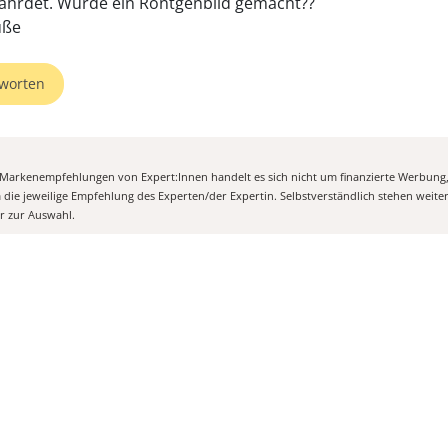
ährdet. Würde ein Röntgenbild gemacht??
üße
worten
n Markenempfehlungen von Expert:Innen handelt es sich nicht um finanzierte Werbung
m die jeweilige Empfehlung des Experten/der Expertin. Selbstverständlich stehen weit
er zur Auswahl.