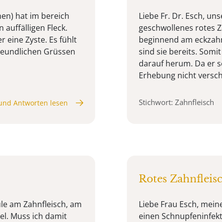
hen) hat im bereich
Liebe Fr. Dr. Esch, un
auffälligen Fleck.
geschwollenes rotes Z
 eine Zyste. Es fühlt
beginnend am eckzahn
 freundlichen Grüssen
sind sie bereits. Somi
darauf herum. Da er se
Erhebung nicht verschw
Stichwort: Zahnfleisch
und Antworten lesen
Rotes Zahnflei
ule am Zahnfleisch, am
Liebe Frau Esch, mein
mel. Muss ich damit
einen Schnupfeninfekt, 