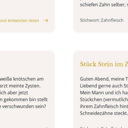
schiefen Zahn selber, s
Stichwort: Zahnfleisch
und Antworten lesen
Stück Stein im 
o weiße knötschen am
Guten Abend, meine To
arzt meinte Zysten.
Liebend gerne auch Ste
ch aber jetzt
Mein Mann und ich hab
n gekommen bin stellt
Stückchen (vermutlich
nge verschwunden sein?
ihrem Zahnfleisch hin
Schneidezähne steckt. S