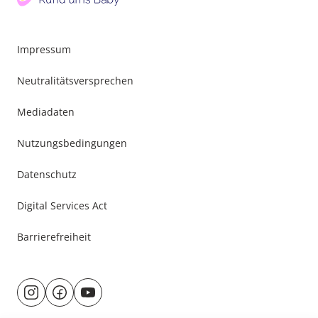
Impressum
Neutralitätsversprechen
Mediadaten
Nutzungsbedingungen
Datenschutz
Digital Services Act
Barrierefreiheit
Besuche
@rund.ums.baby
facebook.com/rundumsbaby.de
youtube.com/@rundumsbaby_
uns
auf: