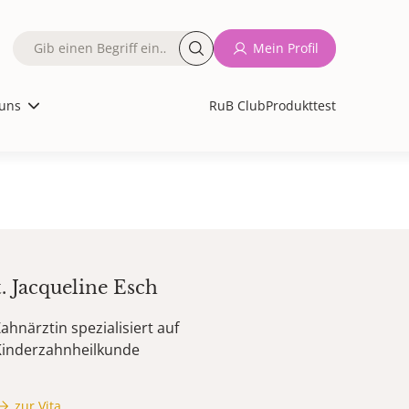
Fulltext
Mein Profil
search
uns
RuB Club
Produkttest
t.
Jacqueline
Esch
ahnärztin spezialisiert auf
Kinderzahnheilkunde
zur Vita