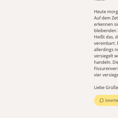
Heute morge
Auf dem Zet
erkennen si
bleibenden 
Heißt das, d
vereinbart. 
allerdings n
versiegelt 
handeln. Di
Fissurenver
vier versieg
Liebe Grüße
beantw