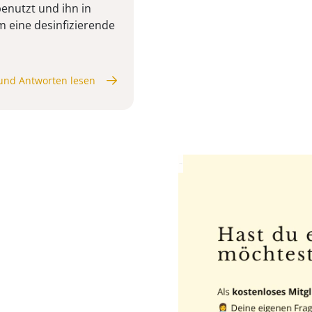
benutzt und ihn in
m eine desinfizierende
und Antworten lesen
Anzeige