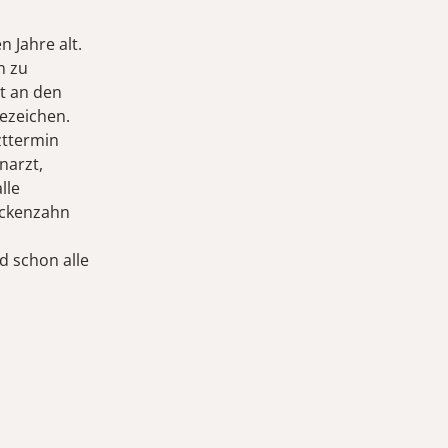
 Jahre alt.
n zu
ht an den
ezeichen.
zttermin
narzt,
lle
Backenzahn
d schon alle