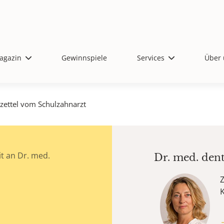
agazin
Gewinnspiele
Services
Über 
ozettel vom Schulzahnarzt
t an Dr. med.
Dr. med. den
Z