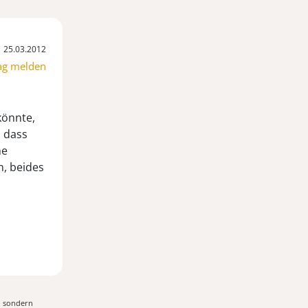
25.03.2012
ag melden
könnte,
, dass
ne
n, beides
, sondern