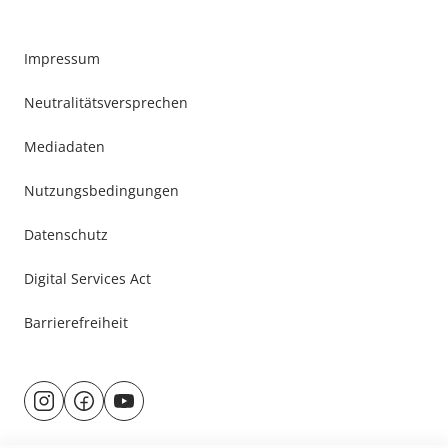
Impressum
Neutralitätsversprechen
Mediadaten
Nutzungsbedingungen
Datenschutz
Digital Services Act
Barrierefreiheit
Besuche
@rund.ums.baby
facebook.com/rundumsbaby.de
youtube.com/@rundumsbaby_
uns
auf: