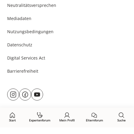
Neutralitätsversprechen
Mediadaten
Nutzungsbedingungen
Datenschutz
Digital Services Act
Barrierefreiheit
Besuche
@rund.ums.baby
facebook.com/rundumsbaby.de
youtube.com/@rundumsbaby_
uns
auf:
Start
Expertenforum
Mein Profil
Elternforum
Suche
Öffne Privacy-Manager