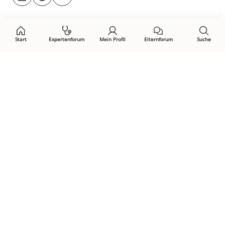
@rund.ums.baby
facebook.com/rundumsbaby.de
youtube.com/@rundumsbaby_
uns
auf:
Start
Expertenforum
Mein Profil
Elternforum
Suche
Öffne Privacy-Manager