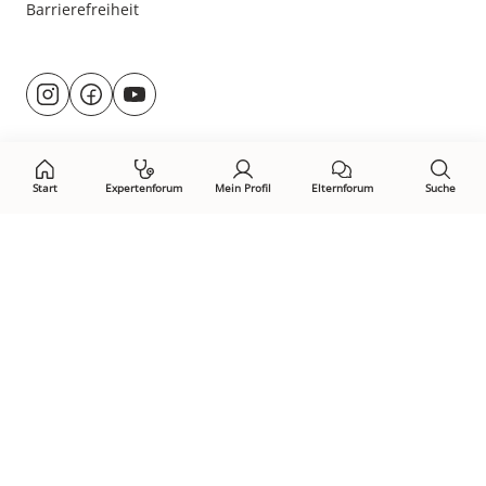
Barrierefreiheit
Besuche
@rund.ums.baby
facebook.com/rundumsbaby.de
youtube.com/@rundumsbaby_
uns
auf:
Start
Expertenforum
Mein Profil
Elternforum
Suche
Öffne Privacy-Manager