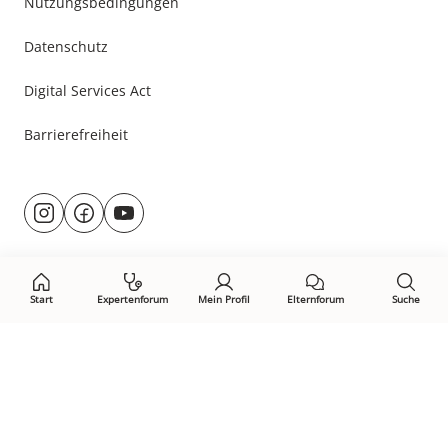
Nutzungsbedingungen
Datenschutz
Digital Services Act
Barrierefreiheit
Besuche
@rund.ums.baby
facebook.com/rundumsbaby.de
youtube.com/@rundumsbaby_
uns
auf:
Start
Expertenforum
Mein Profil
Elternforum
Suche
Öffne Privacy-Manager