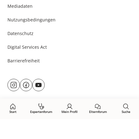
Mediadaten
Nutzungsbedingungen
Datenschutz
Digital Services Act
Barrierefreiheit
Besuche
@rund.ums.baby
facebook.com/rundumsbaby.de
youtube.com/@rundumsbaby_
uns
auf:
Start
Expertenforum
Mein Profil
Elternforum
Suche
Öffne Privacy-Manager