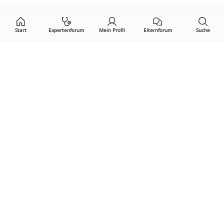
auf:
Start
Expertenforum
Mein Profil
Elternforum
Suche
Öffne Privacy-Manager