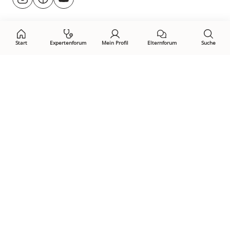
@rund.ums.baby
facebook.com/rundumsbaby.de
youtube.com/@rundumsbaby_
uns
auf:
Start
Expertenforum
Mein Profil
Elternforum
Suche
Öffne Privacy-Manager