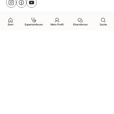
@rund.ums.baby
facebook.com/rundumsbaby.de
youtube.com/@rundumsbaby_
uns
auf:
Start
Expertenforum
Mein Profil
Elternforum
Suche
Öffne Privacy-Manager