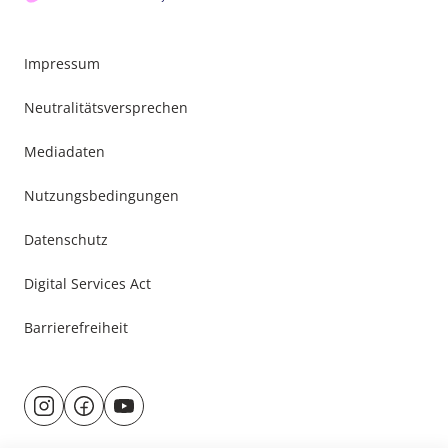
Impressum
Neutralitätsversprechen
Mediadaten
Nutzungsbedingungen
Datenschutz
Digital Services Act
Barrierefreiheit
Besuche
@rund.ums.baby
facebook.com/rundumsbaby.de
youtube.com/@rundumsbaby_
uns
auf: