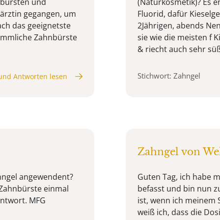
nbürsten und
(Naturkosmetik)? Es e
ärztin gegangen, um
Fluorid, dafür Kieselg
ach das geeignetste
2Jährigen, abends Nen
rkömmliche Zahnbürste
sie wie die meisten f 
& riecht auch sehr süßl
Stichwort: Zahngel
und Antworten lesen
Zahngel von We
ahngel angewendent?
Guten Tag, ich habe m
 Zahnbürste einmal
befasst und bin nun 
Antwort. MFG
ist, wenn ich meinem S
weiß ich, dass die Do