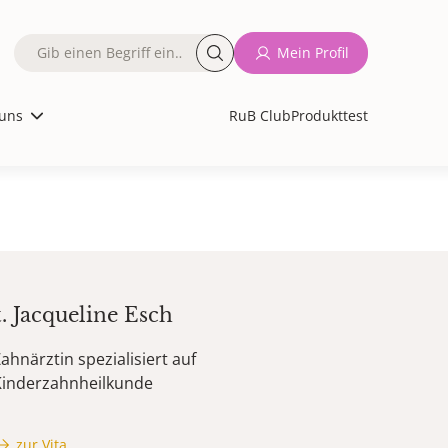
Fulltext
Mein Profil
search
uns
RuB Club
Produkttest
t.
Jacqueline
Esch
ahnärztin spezialisiert auf
Kinderzahnheilkunde
zur Vita