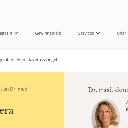
agazin
Gewinnspiele
Services
Über 
ge übersehen - lavera zahngel
t an Dr. med.
Dr. med. den
Z
era