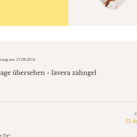
ierung am: 27.08.2014
rage übersehen - lavera zahngel
2
B
r Dr!