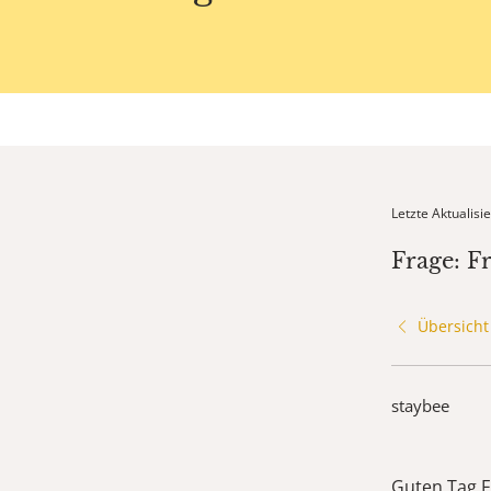
Letzte Aktualis
Frage: F
Übersicht
staybee
Guten Tag F