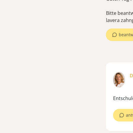
Bitte beant
lavera zahng
beantw
D
Entschuld
ant