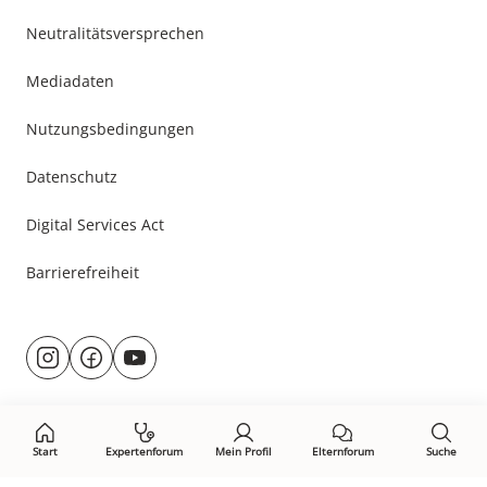
Neutralitätsversprechen
Mediadaten
Nutzungsbedingungen
Datenschutz
Digital Services Act
Barrierefreiheit
Besuche
@rund.ums.baby
facebook.com/rundumsbaby.de
youtube.com/@rundumsbaby_
uns
auf:
Start
Expertenforum
Mein Profil
Elternforum
Suche