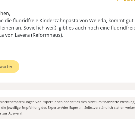
chen,
e die fluoridfreie Kinderzahnpasta von Weleda, kommt gut 
einen an. Soviel ich weiß, gibt es auch noch eine fluoridfrei
a von Lavera (Reformhaus).
worten
n Markenempfehlungen von Expert:Innen handelt es sich nicht um finanzierte Werbung
m die jeweilige Empfehlung des Experten/der Expertin. Selbstverständlich stehen weit
er zur Auswahl.