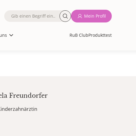
Fulltext
Mein Profil
search
uns
RuB Club
Produkttest
ela
Freundorfer
Kinderzahnärztin