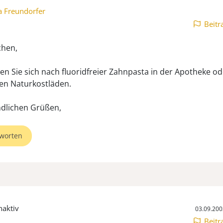
a Freundorfer
Beitr
chen,
en Sie sich nach fluoridfreier Zahnpasta in der Apotheke od
en Naturkostläden.
ndlichen Grüßen,
worten
naktiv
03.09.200
Beitr