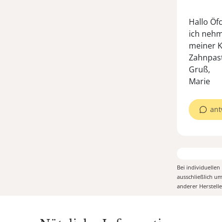
Hallo Öf
ich nehm
meiner Kl
Zahnpast
Gruß,
Marie
ant
Bei individuelle
ausschließlich u
anderer Herstell