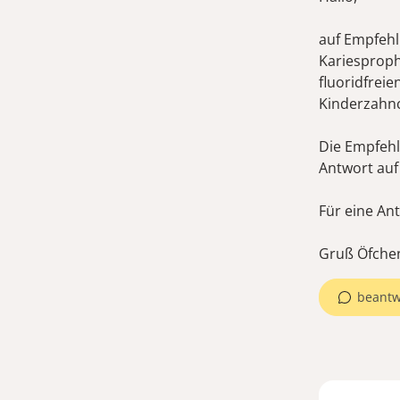
auf Empfehl
Kariesproph
fluoridfrei
Kinderzahnc
Die Empfehl
Antwort auf
Für eine Ant
Gruß Öfche
beantw