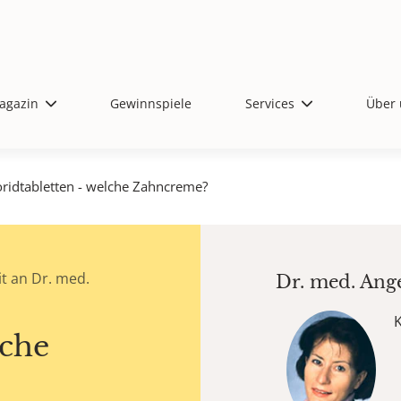
agazin
Gewinnspiele
Services
Über 
oridtabletten - welche Zahncreme?
t an Dr. med.
Dr. med.
Ang
lche