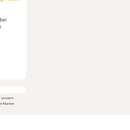
bei
e
, sondern
ere Marken