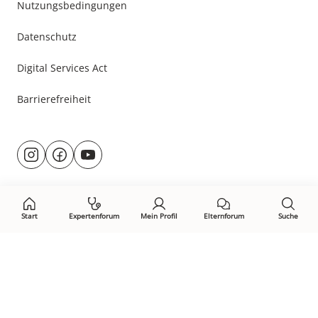
Nutzungsbedingungen
Datenschutz
Digital Services Act
Barrierefreiheit
Besuche
@rund.ums.baby
facebook.com/rundumsbaby.de
youtube.com/@rundumsbaby_
uns
auf:
Start
Expertenforum
Mein Profil
Elternforum
Suche
Öffne Privacy-Manager