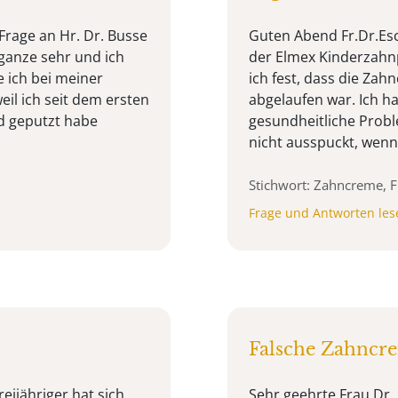
Frage an Hr. Dr. Busse
Guten Abend Fr.Dr.Es
 ganze sehr und ich
der Elmex Kinderzahnpa
 ich bei meiner
ich fest, dass die Za
eil ich seit dem ersten
abgelaufen war. Ich h
d geputzt habe
gesundheitliche Probl
nicht ausspuckt, wenn 
Stichwort: Zahncreme, F
Frage und Antworten les
Falsche Zahncre
eijähriger hat sich
Sehr geehrte Frau Dr. 