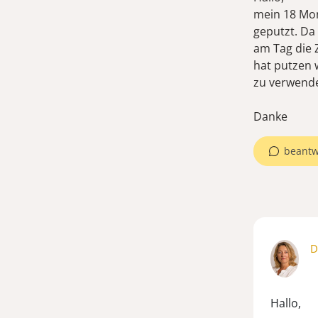
mein 18 Mon
geputzt. Da
am Tag die 
hat putzen 
zu verwende
Danke
beantw
D
Hallo,