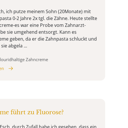
ch, ich putze meinem Sohn (20Monate) mit
sta 0-2 Jahre 2x tgl. die Zähne. Heute stellte
hncreme-es war eine Probe vom Zahnarzt-
abe sie umgehend entsorgt. Kann es
eme geben, da er die Zahnpasta schluckt und
sie abgela ...
louridhaltige Zahncreme
en
me führt zu Fluorose?
Esch, durch Zufall habe ich gesehen, dass ein