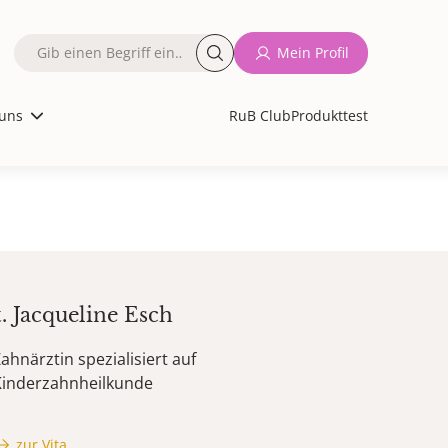
Fulltext
Mein Profil
search
uns
RuB Club
Produkttest
t.
Jacqueline
Esch
ahnärztin spezialisiert auf
Kinderzahnheilkunde
zur Vita