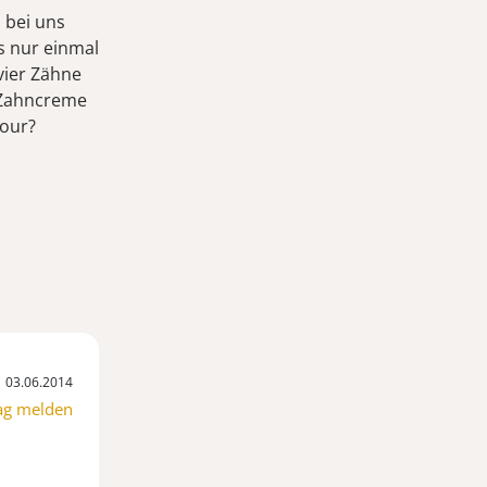
 bei uns
s nur einmal
vier Zähne
e Zahncreme
lour?
03.06.2014
ag melden