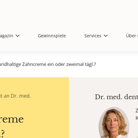
agazin
Gewinnspiele
Services
Über 
uridhaltige Zahncreme ein oder zweimal tägl.?
t an Dr. med.
Dr. med. den
Z
creme
?