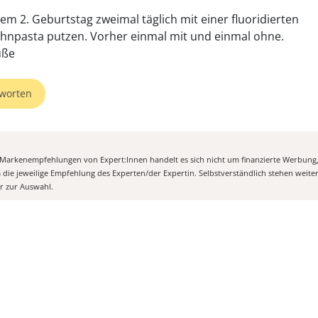
dem 2. Geburtstag zweimal täglich mit einer fluoridierten
hnpasta putzen. Vorher einmal mit und einmal ohne.
üße
worten
n Markenempfehlungen von Expert:Innen handelt es sich nicht um finanzierte Werbung
m die jeweilige Empfehlung des Experten/der Expertin. Selbstverständlich stehen weit
er zur Auswahl.