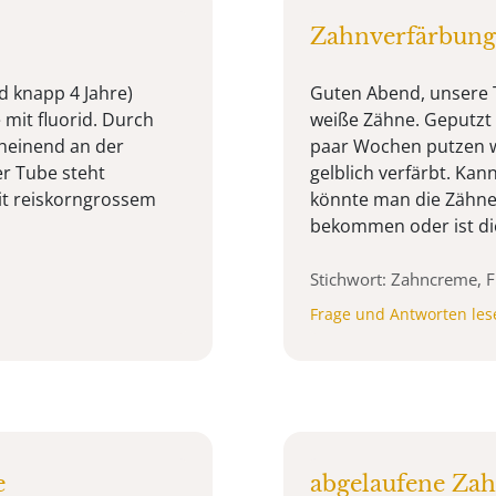
Zahnverfärbung
d knapp 4 Jahre)
Guten Abend, unsere 
mit fluorid. Durch
weiße Zähne. Geputzt h
cheinend an der
paar Wochen putzen wi
r Tube steht
gelblich verfärbt. Kan
mit reiskorngrossem
könnte man die Zähne
bekommen oder ist die
Stichwort: Zahncreme, F
Frage und Antworten les
e
abgelaufene Za