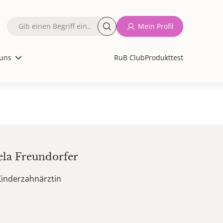
Fulltext
Mein Profil
search
uns
RuB Club
Produkttest
ela
Freundorfer
Kinderzahnärztin