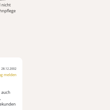
 nicht
ahnpflege
28.12.2002
ag melden
s auch
,
 Sekunden