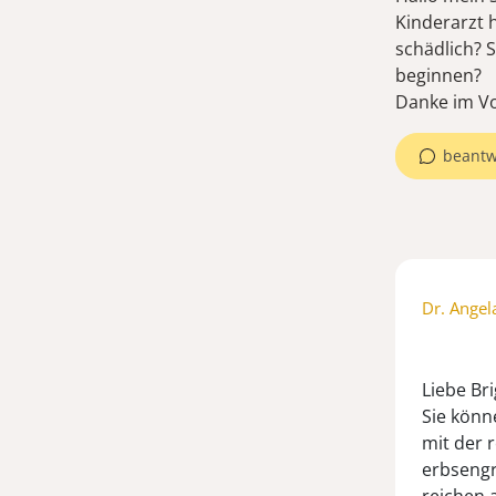
Kinderarzt h
schädlich? S
beginnen?
Danke im V
beantw
Dr. Angel
Liebe Bri
Sie könn
mit der 
erbsengr