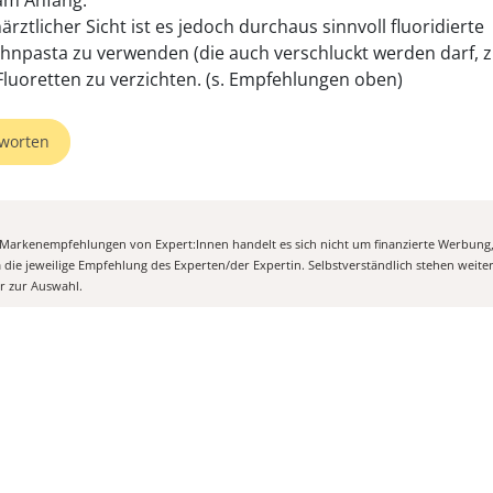
am Anfang.
rztlicher Sicht ist es jedoch durchaus sinnvoll fluoridierte
hnpasta zu verwenden (die auch verschluckt werden darf, z
Fluoretten zu verzichten. (s. Empfehlungen oben)
worten
n Markenempfehlungen von Expert:Innen handelt es sich nicht um finanzierte Werbung
m die jeweilige Empfehlung des Experten/der Expertin. Selbstverständlich stehen weit
er zur Auswahl.