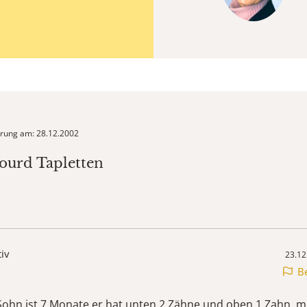
ierung am: 28.12.2002
lourd Tapletten
tiv
23.12
B
Sohn ist 7 Monate er hat unten 2 Zähne und oben 1 Zahn, m