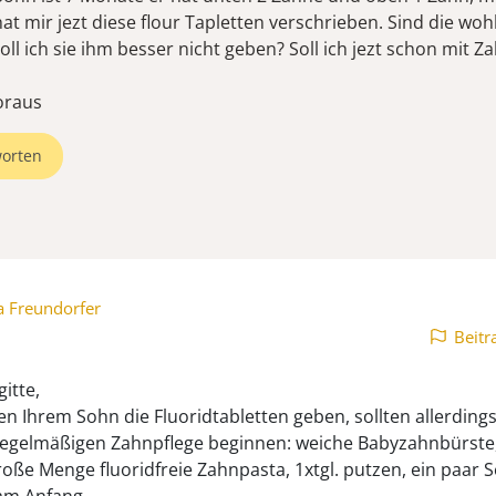
at mir jezt diese flour Tapletten verschrieben. Sind die wohl
oll ich sie ihm besser nicht geben? Soll ich jezt schon mit Z
oraus
orten
a Freundorfer
Beitr
gitte,
en Ihrem Sohn die Fluoridtabletten geben, sollten allerding
regelmäßigen Zahnpflege beginnen: weiche Babyzahnbürste
oße Menge fluoridfreie Zahnpasta, 1xtgl. putzen, ein paar