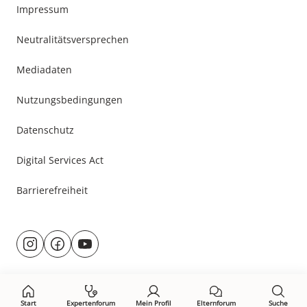
Impressum
Neutralitätsversprechen
Mediadaten
Nutzungsbedingungen
Datenschutz
Digital Services Act
Barrierefreiheit
Besuche
@rund.ums.baby
facebook.com/rundumsbaby.de
youtube.com/@rundumsbaby_
uns
auf:
Start
Expertenforum
Mein Profil
Elternforum
Suche