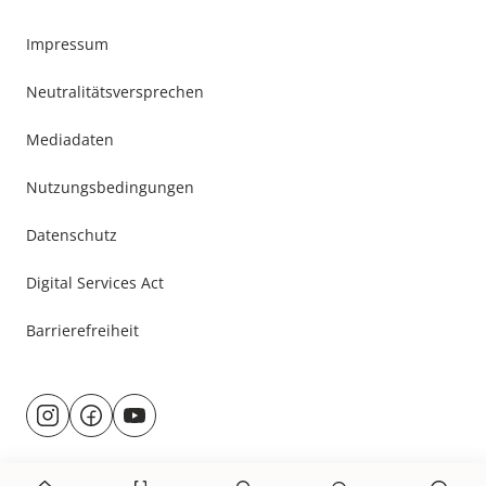
Impressum
Neutralitätsversprechen
Mediadaten
Nutzungsbedingungen
Datenschutz
Digital Services Act
Barrierefreiheit
Besuche
@rund.ums.baby
facebook.com/rundumsbaby.de
youtube.com/@rundumsbaby_
uns
auf: