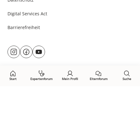
Digital Services Act
Barrierefreiheit
Besuche
@rund.ums.baby
facebook.com/rundumsbaby.de
youtube.com/@rundumsbaby_
uns
auf:
Start
Expertenforum
Mein Profil
Elternforum
Suche
Öffne Privacy-Manager