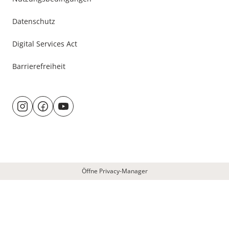
Datenschutz
Digital Services Act
Barrierefreiheit
Besuche
@rund.ums.baby
facebook.com/rundumsbaby.de
youtube.com/@rundumsbaby_
uns
auf:
Öffne Privacy-Manager