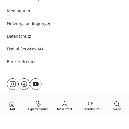
Mediadaten
Nutzungsbedingungen
Datenschutz
Digital Services Act
Barrierefreiheit
Besuche
@rund.ums.baby
facebook.com/rundumsbaby.de
youtube.com/@rundumsbaby_
uns
auf:
Start
Expertenforum
Mein Profil
Elternforum
Suche
Öffne Privacy-Manager