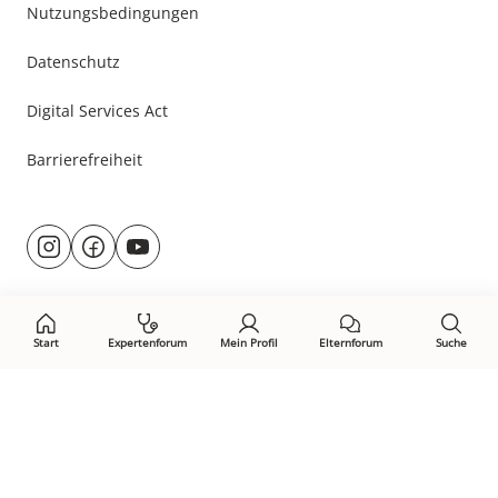
Nutzungsbedingungen
Datenschutz
Digital Services Act
Barrierefreiheit
Besuche
@rund.ums.baby
facebook.com/rundumsbaby.de
youtube.com/@rundumsbaby_
uns
auf:
Start
Expertenforum
Mein Profil
Elternforum
Suche
Öffne Privacy-Manager