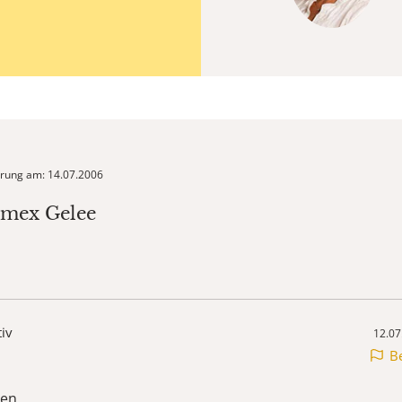
ierung am: 14.07.2006
lmex Gelee
tiv
12.07
B
en,