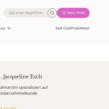
Fulltext
Mein Profil
search
uns
RuB Club
Produkttest
t.
Jacqueline
Esch
ahnärztin spezialisiert auf
Kinderzahnheilkunde
zur Vita