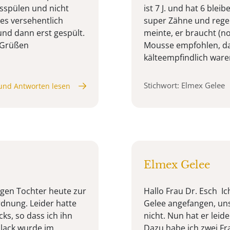
sspülen und nicht
ist 7 J. und hat 6 ble
 es versehentlich
super Zähne und regel
und dann erst gespült.
meinte, er braucht (n
 Grüßen
Mousse empfohlen, da
kälteempfindlich waren
Stichwort: Elmex Gelee
und Antworten lesen
Elmex Gelee
rigen Tochter heute zur
Hallo Frau Dr. Esch I
rdnung. Leider hatte
Gelee angefangen, uns
ks, so dass ich ihn
nicht. Nun hat er leid
idlack wurde im
Dazu habe ich zwei Fr