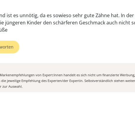
ind ist es unnötig, da es sowieso sehr gute Zähne hat. In der
e jüngeren Kinder den schärferen Geschmack auch nicht s
üße
worten
n Markenempfehlungen von Expert:Innen handelt es sich nicht um finanzierte Werbung
m die jeweilige Empfehlung des Experten/der Expertin. Selbstverständlich stehen weit
er zur Auswahl.