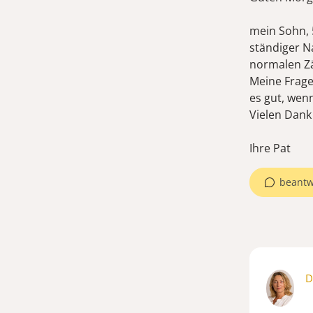
mein Sohn, 
ständiger N
normalen Zä
Meine Frage,
es gut, wen
Vielen Dank
Ihre Pat
beantw
D