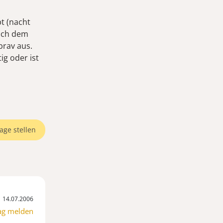
t (nacht
nach dem
brav aus.
ig oder ist
age stellen
14.07.2006
ag melden