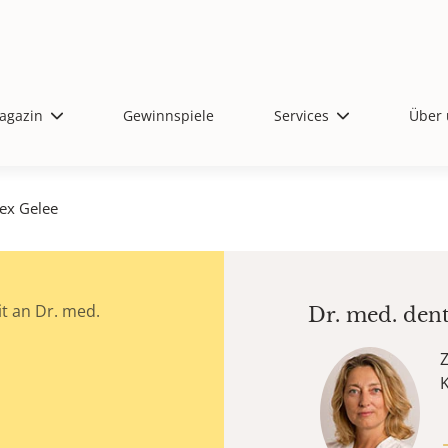
agazin
Gewinnspiele
Services
Über 
ex Gelee
t an Dr. med.
Dr. med. den
Z