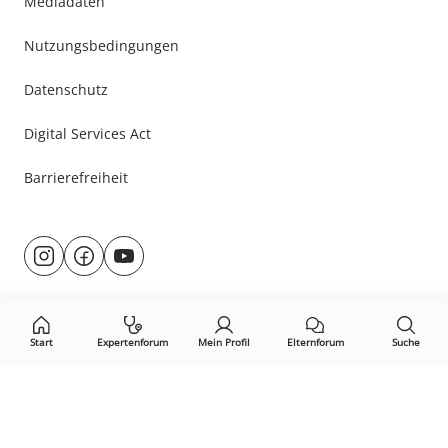
Mediadaten
Nutzungsbedingungen
Datenschutz
Digital Services Act
Barrierefreiheit
Besuche
@rund.ums.baby
facebook.com/rundumsbaby.de
youtube.com/@rundumsbaby_
uns
auf:
Start
Expertenforum
Mein Profil
Elternforum
Suche
Öffne Privacy-Manager