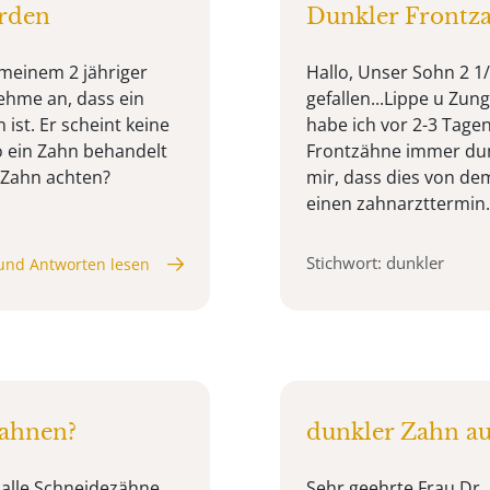
erden
Dunkler Frontz
i meinem 2 jähriger
Hallo, Unser Sohn 2 1/
ehme an, dass ein
gefallen...Lippe u Zung
ist. Er scheint keine
habe ich vor 2-3 Tagen
 ein Zahn behandelt
Frontzähne immer dunk
 Zahn achten?
mir, dass dies von de
einen zahnarzttermin...
Stichwort: dunkler
und Antworten lesen
Zahnen?
dunkler Zahn a
 alle Schneidezähne
Sehr geehrte Frau Dr. E