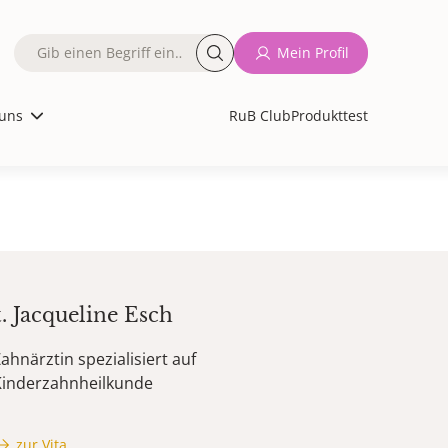
Fulltext
Mein Profil
search
uns
RuB Club
Produkttest
t.
Jacqueline
Esch
ahnärztin spezialisiert auf
Kinderzahnheilkunde
zur Vita