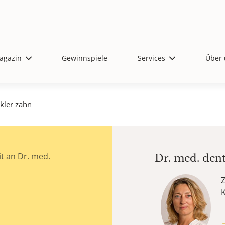
agazin
Gewinnspiele
Services
Über 
kler zahn
t an Dr. med.
Dr. med. den
Z