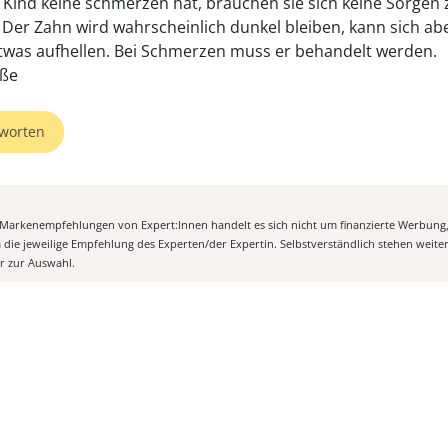
 Kind keine schmerzen hat, brauchen sie sich keine Sorgen 
Der Zahn wird wahrscheinlich dunkel bleiben, kann sich ab
twas aufhellen. Bei Schmerzen muss er behandelt werden.
üße
worten
n Markenempfehlungen von Expert:Innen handelt es sich nicht um finanzierte Werbung
m die jeweilige Empfehlung des Experten/der Expertin. Selbstverständlich stehen weit
er zur Auswahl.