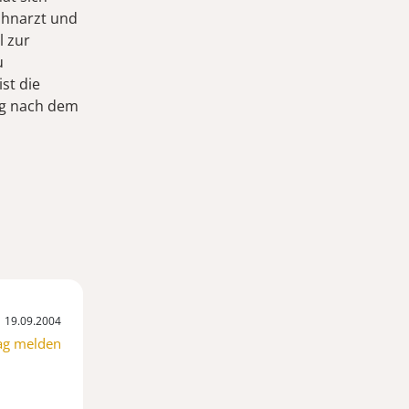
ahnarzt und
l zur
u
ist die
ßig nach dem
19.09.2004
ag melden