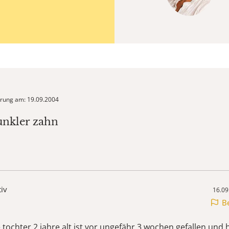
ierung am: 19.09.2004
unkler zahn
tiv
16.09
B
 tochter 2 jahre alt ist vor ungefähr 3 wochen gefallen und 