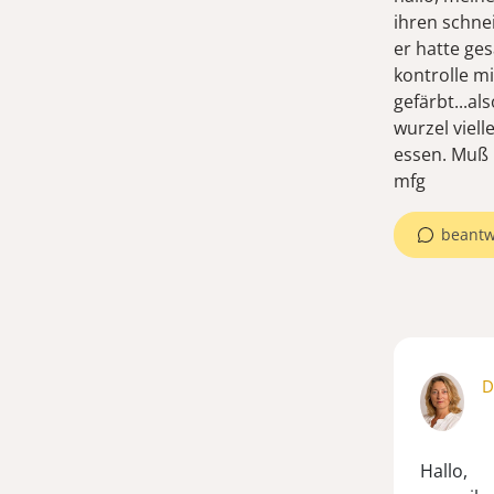
ihren schne
er hatte ges
kontrolle m
gefärbt...als
wurzel viel
essen. Muß
mfg
beantw
D
Hallo,