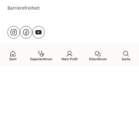
Barrierefreiheit
Besuche
@rund.ums.baby
facebook.com/rundumsbaby.de
youtube.com/@rundumsbaby_
uns
auf:
Start
Expertenforum
Mein Profil
Elternforum
Suche
Öffne Privacy-Manager