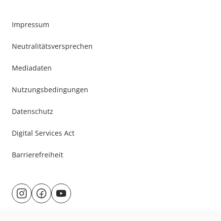
Impressum
Neutralitätsversprechen
Mediadaten
Nutzungsbedingungen
Datenschutz
Digital Services Act
Barrierefreiheit
Besuche
@rund.ums.baby
facebook.com/rundumsbaby.de
youtube.com/@rundumsbaby_
uns
auf: