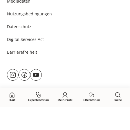
Mediadaten
Nutzungsbedingungen
Datenschutz
Digital Services Act
Barrierefreiheit
Besuche
@rund.ums.baby
facebook.com/rundumsbaby.de
youtube.com/@rundumsbaby_
uns
auf:
Start
Expertenforum
Mein Profil
Elternforum
Suche
Öffne Privacy-Manager