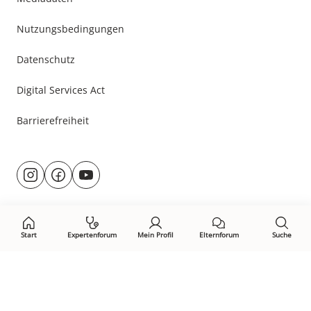
Nutzungsbedingungen
Datenschutz
Digital Services Act
Barrierefreiheit
Besuche
@rund.ums.baby
facebook.com/rundumsbaby.de
youtube.com/@rundumsbaby_
uns
auf:
Start
Expertenforum
Mein Profil
Elternforum
Suche
Öffne Privacy-Manager