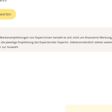
ahn!
worten
n Markenempfehlungen von Expert:Innen handelt es sich nicht um finanzierte Werbung
m die jeweilige Empfehlung des Experten/der Expertin. Selbstverständlich stehen weit
er zur Auswahl.
Anzeige