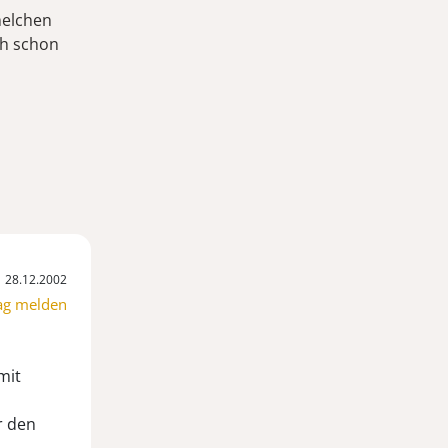
melchen
ch schon
28.12.2002
ag melden
mit
r den