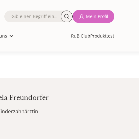
Fulltext
Mein Profil
search
uns
RuB Club
Produkttest
ela
Freundorfer
Kinderzahnärztin