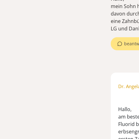
mein Sohn h
davon durch
eine Zahnb
beantw
Dr. Angel
Hallo,
am beste
Fluorid 
erbsengr