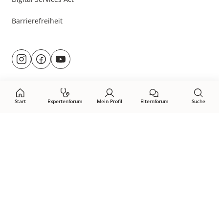
Barrierefreiheit
Besuche
@rund.ums.baby
facebook.com/rundumsbaby.de
youtube.com/@rundumsbaby_
uns
auf:
Start
Expertenforum
Mein Profil
Elternforum
Suche
Öffne Privacy-Manager