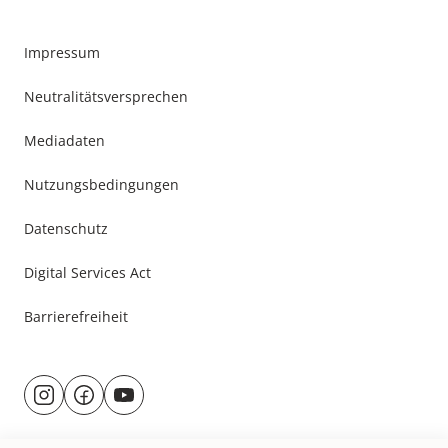
Impressum
Neutralitätsversprechen
Mediadaten
Nutzungsbedingungen
Datenschutz
Digital Services Act
Barrierefreiheit
Besuche
@rund.ums.baby
facebook.com/rundumsbaby.de
youtube.com/@rundumsbaby_
uns
auf: