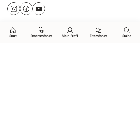
Besuche
@rund.ums.baby
facebook.com/rundumsbaby.de
youtube.com/@rundumsbaby_
uns
auf:
Start
Expertenforum
Mein Profil
Elternforum
Suche
Öffne Privacy-Manager