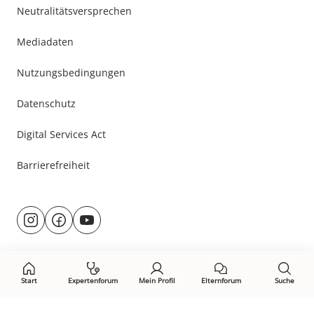
Neutralitätsversprechen
Mediadaten
Nutzungsbedingungen
Datenschutz
Digital Services Act
Barrierefreiheit
Besuche
@rund.ums.baby
facebook.com/rundumsbaby.de
youtube.com/@rundumsbaby_
uns
auf:
Start
Expertenforum
Mein Profil
Elternforum
Suche
Öffne Privacy-Manager