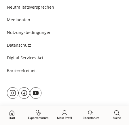
Neutralitätsversprechen
Mediadaten
Nutzungsbedingungen
Datenschutz
Digital Services Act
Barrierefreiheit
Besuche
@rund.ums.baby
facebook.com/rundumsbaby.de
youtube.com/@rundumsbaby_
uns
auf:
Start
Expertenforum
Mein Profil
Elternforum
Suche