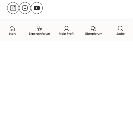
Besuche
@rund.ums.baby
facebook.com/rundumsbaby.de
youtube.com/@rundumsbaby_
uns
auf:
Start
Expertenforum
Mein Profil
Elternforum
Suche
Öffne Privacy-Manager