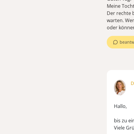
Meine Tocht
Der rechte 
warten. Wen
oder können
beantw
D
Hallo,
bis zu e
Viele Gr