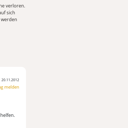
ne verloren.
uf sich
t werden
20.11.2012
ag melden
helfen.