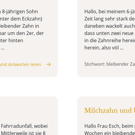
 8-jährigen Sohn
Hallo, bei meinem 6-j
inter dem Eckzahn)
Zeit lang sehr stark 
bleibender Zahn in
daneben wackelt auch, 
nbar um den 2er, der
dass unten zwei neue 
iter hinten
in die Zahnreihe here
...
herein, also völ ...
Stichwort: bleibender Z
und Antworten lesen
Milchzahn und 
n Fahrradunfall, wobei
Hallo Frau Esch, beim 
ittlerweile ist sie 8
Wochen ein bleibende