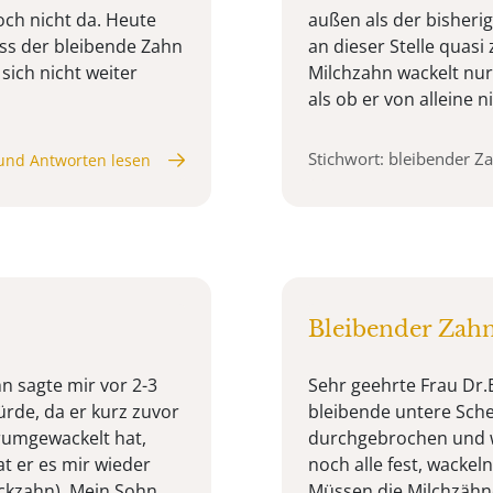
ch nicht da. Heute
außen als der bisherig
ss der bleibende Zahn
an dieser Stelle quas
 sich nicht weiter
Milchzahn wackelt nur 
als ob er von alleine nic
Stichwort: bleibender Z
und Antworten lesen
Bleibender Zahn
n sagte mir vor 2-3
Sehr geehrte Frau Dr.
rde, da er kurz zuvor
bleibende untere Sch
 rumgewackelt hat,
durchgebrochen und w
t er es mir wieder
noch alle fest, wackel
 Eckzahn). Mein Sohn
Müssen die Milchzäh