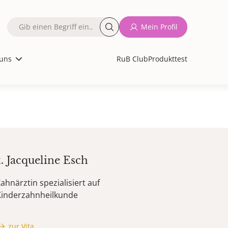
Fulltext
Mein Profil
search
uns
RuB Club
Produkttest
t.
Jacqueline
Esch
ahnärztin spezialisiert auf
Kinderzahnheilkunde
zur Vita