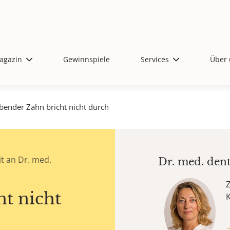
agazin
Gewinnspiele
Services
Über 
ibender Zahn bricht nicht durch
t an Dr. med.
Dr. med. den
Z
ht nicht