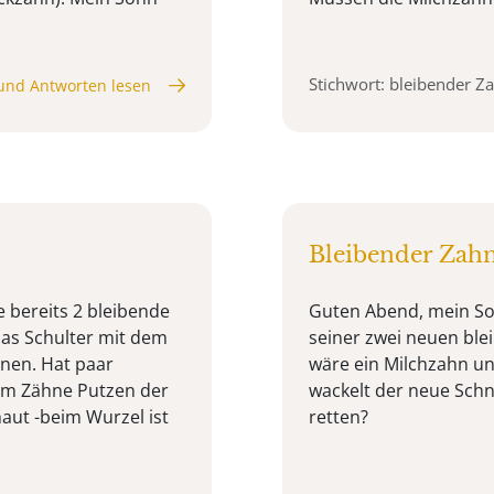
Stichwort: bleibender Z
und Antworten lesen
Bleibender Zah
e bereits 2 bleibende
Guten Abend, mein Soh
as Schulter mit dem
seiner zwei neuen ble
hnen. Hat paar
wäre ein Milchzahn un
eim Zähne Putzen der
wackelt der neue Sch
haut -beim Wurzel ist
retten?