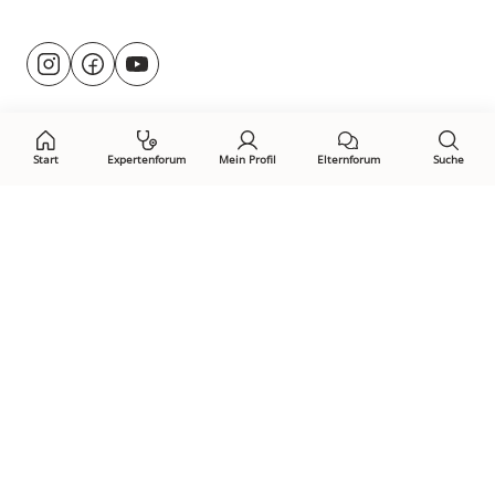
Besuche
@rund.ums.baby
facebook.com/rundumsbaby.de
youtube.com/@rundumsbaby_
uns
auf:
Start
Expertenforum
Mein Profil
Elternforum
Suche
Öffne Privacy-Manager