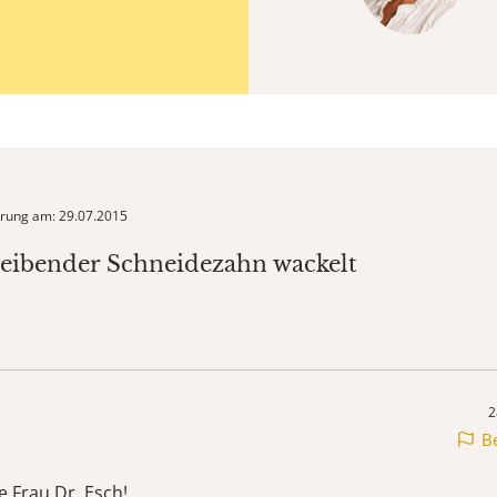
ierung am: 29.07.2015
leibender Schneidezahn wackelt
2
B
e Frau Dr. Esch!