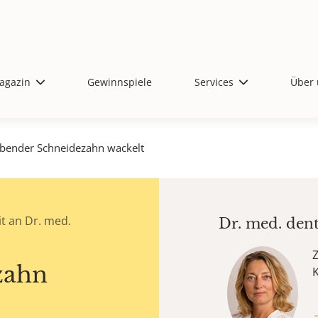
agazin
Gewinnspiele
Services
Über 
ibender Schneidezahn wackelt
t an Dr. med.
Dr. med. den
Z
zahn