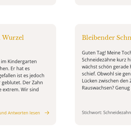
n Wurzel
Bleibender Schn
Guten Tag! Meine Toch
Schneidezähne kurz hi
t im Kindergarten
wächst schön gerade h
en. Er hat es
schief. Obwohl sie gen
efallen ist es jedoch
Lücken zwischen den 
r geblutet. Der Zahn
Rauswachsen? Genug Pl
e extrem. Wir sind
Stichwort: Schneidezahn
und Antworten lesen