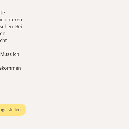
tte
ie unteren
sehen. Bei
den
icht
 Muss ich
e bekommen
age stellen