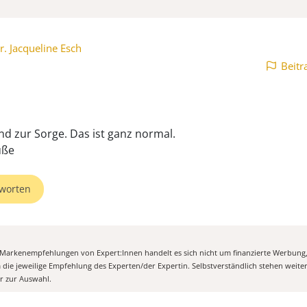
r. Jacqueline Esch
Beitr
nd zur Sorge. Das ist ganz normal.
üße
worten
n Markenempfehlungen von Expert:Innen handelt es sich nicht um finanzierte Werbung
m die jeweilige Empfehlung des Experten/der Expertin. Selbstverständlich stehen weit
er zur Auswahl.