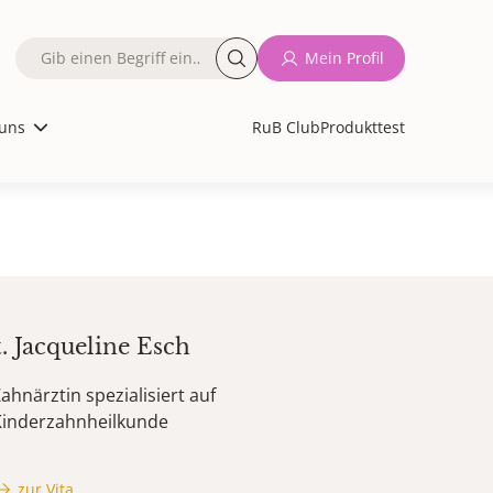
Fulltext
Mein Profil
search
uns
RuB Club
Produkttest
t.
Jacqueline
Esch
ahnärztin spezialisiert auf
Kinderzahnheilkunde
zur Vita