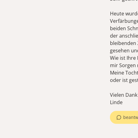
Heute wurden
Verfärbunge
beiden Schn
der anschlie
bleibenden 
gesehen und
Wie ist Ihr
mir Sorgen
Meine Tocht
oder ist ges
Vielen Dank
Linde
beantw