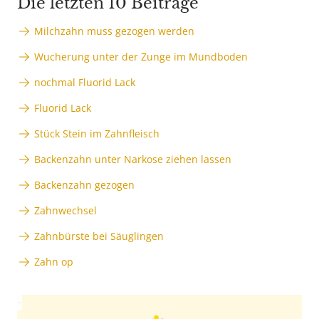
Die letzten 10 Beiträge
Milchzahn muss gezogen werden
Wucherung unter der Zunge im Mundboden
nochmal Fluorid Lack
Fluorid Lack
Stück Stein im Zahnfleisch
Backenzahn unter Narkose ziehen lassen
Backenzahn gezogen
Zahnwechsel
Zahnbürste bei Säuglingen
Zahn op
Anzeige