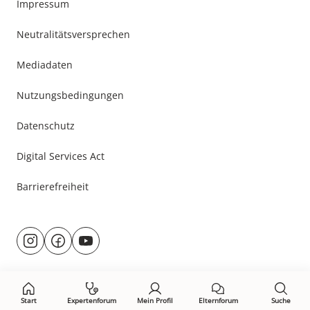
Impressum
Neutralitätsversprechen
Mediadaten
Nutzungsbedingungen
Datenschutz
Digital Services Act
Barrierefreiheit
Besuche
@rund.ums.baby
facebook.com/rundumsbaby.de
youtube.com/@rundumsbaby_
uns
auf:
Start
Expertenforum
Mein Profil
Elternforum
Suche