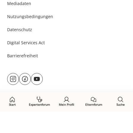
Mediadaten
Nutzungsbedingungen
Datenschutz
Digital Services Act
Barrierefreiheit
Besuche
@rund.ums.baby
facebook.com/rundumsbaby.de
youtube.com/@rundumsbaby_
uns
auf:
Start
Expertenforum
Mein Profil
Elternforum
Suche
Öffne Privacy-Manager