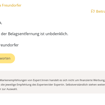
a Freundorfer
Beitr
a,
t der Belagsentfernung ist unbdenklich.
reundorfer
worten
n Markenempfehlungen von Expert:Innen handelt es sich nicht um finanzierte Werbung
m die jeweilige Empfehlung des Experten/der Expertin. Selbstverständlich stehen weit
er zur Auswahl.