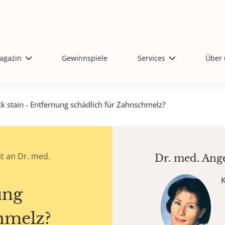
agazin
Gewinnspiele
Services
Über 
ck stain - Entfernung schädlich für Zahnschmelz?
t an Dr. med.
Dr. med.
Ang
ung
hmelz?