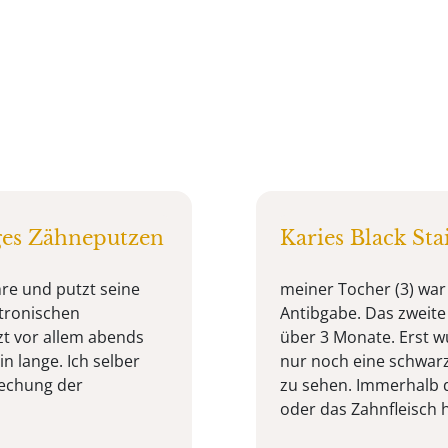
ges Zähneputzen
Karies Black St
hre und putzt seine
meiner Tocher (3) war 
ktronischen
Antibgabe. Das zweite
zt vor allem abends
über 3 Monate. Erst w
n lange. Ich selber
nur noch eine schwarz
rechung der
zu sehen. Immerhalb d
oder das Zahnfleisch h