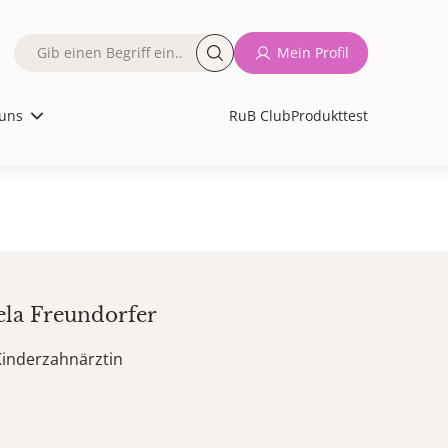
Fulltext
Mein Profil
search
uns
RuB Club
Produkttest
ela
Freundorfer
Kinderzahnärztin