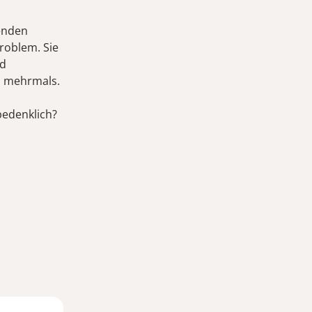
benden
Problem. Sie
nd
h mehrmals.
bedenklich?