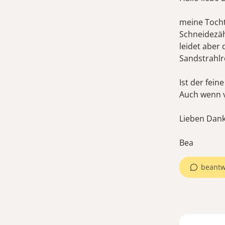
meine Tocht
Schneidezähn
leidet aber
Sandstrahlr
Ist der fei
Auch wenn v
Lieben Dank
Bea
beantw