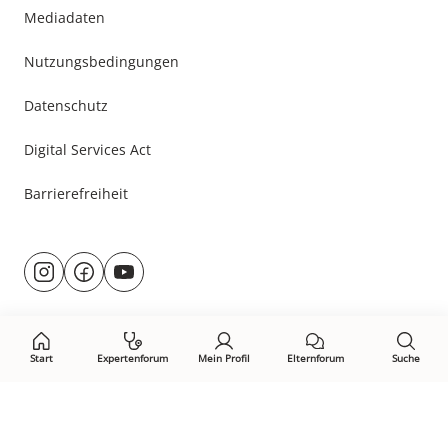
Mediadaten
Nutzungsbedingungen
Datenschutz
Digital Services Act
Barrierefreiheit
Besuche
@rund.ums.baby
facebook.com/rundumsbaby.de
youtube.com/@rundumsbaby_
uns
auf:
Start
Expertenforum
Mein Profil
Elternforum
Suche
Öffne Privacy-Manager