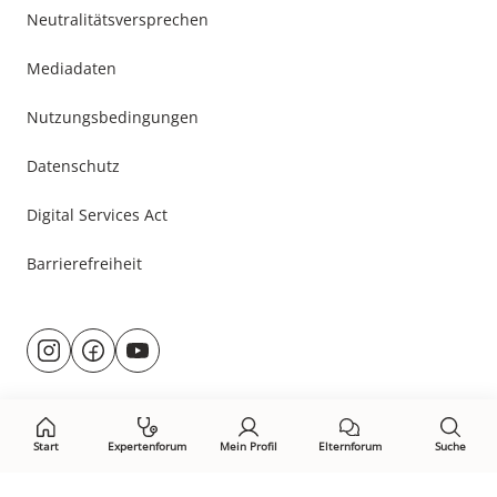
Neutralitätsversprechen
Mediadaten
Nutzungsbedingungen
Datenschutz
Digital Services Act
Barrierefreiheit
Besuche
@rund.ums.baby
facebook.com/rundumsbaby.de
youtube.com/@rundumsbaby_
uns
auf:
Start
Expertenforum
Mein Profil
Elternforum
Suche
Öffne Privacy-Manager